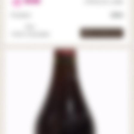
ROSÉ
CÔTES DU JURA
Poulsard
2023
75cl.
Voir la fiche cave
11.00 € /bouteille