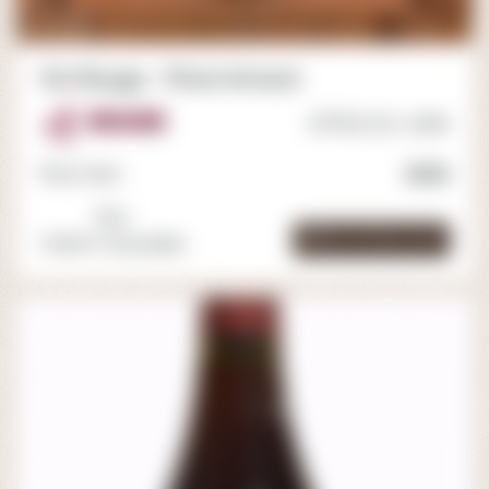
Vin Rouge - Pinot Armoni
ROUGE
CÔTES DU JURA
Pinot Noir
2022
75cl.
Voir la fiche cave
13.80 € /bouteille