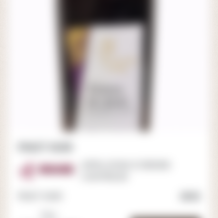
PINOT NOIR
APPELATION D'ORIGINE
ROUGE
CONTRÔLÉE
PINOT NOIR
2023
75cl.