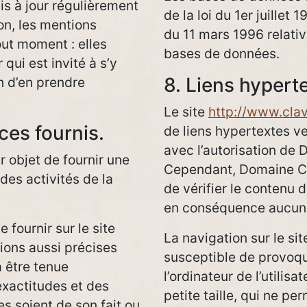
is à jour régulièrement
de la loi du 1er juillet
on, les mentions
du 11 mars 1996 relativ
out moment : elles
bases de données.
 qui est invité à s’y
8. Liens hypert
in d’en prendre
Le site
http://www.clave
ces fournis.
de liens hypertextes ve
avec l’autorisation de 
 objet de fournir une
Cependant, Domaine Clav
des activités de la
de vérifier le contenu d
en conséquence aucune 
 fournir sur le site
La navigation sur le si
ions aussi précises
susceptible de provoque
a être tenue
l’ordinateur de l’utilisa
exactitudes et des
petite taille, qui ne pe
es soient de son fait ou