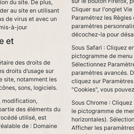
sur le bouton Firefox, p
ion du site. De plus,
Cliquer sur l'onglet Vie
der au site en utilisant
Paramétrez les Règles d
as de virus et avec un
paramètres personnalisé
mis-à-jour
décochez-la pour désac
e et
Sous Safari : Cliquez e
pictogramme de menu (
étaire des droits de
Sélectionnez Paramètres
les droits d’usage sur
paramètres avancés. Dan
le site, notamment les
cliquez sur Paramètres
ônes, sons, logiciels.
"Cookies", vous pouvez
 modification,
Sous Chrome : Cliquez 
 partie des éléments du
le pictogramme de menu
rocédé utilisé, est
horizontales). Sélectio
préalable de : Domaine
Afficher les paramètre