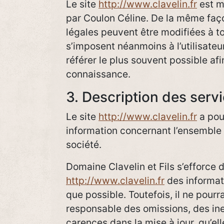
Le site
http://www.clavelin.fr
est m
par Coulon Céline. De la même faç
légales peuvent être modifiées à t
s’imposent néanmoins à l’utilisateur
référer le plus souvent possible af
connaissance.
3. Description des servi
Le site
http://www.clavelin.fr
a pour
information concernant l’ensemble 
société.
Domaine Clavelin et Fils s’efforce de
http://www.clavelin.fr
des informat
que possible. Toutefois, il ne pourr
responsable des omissions, des in
carences dans la mise à jour, qu’ell