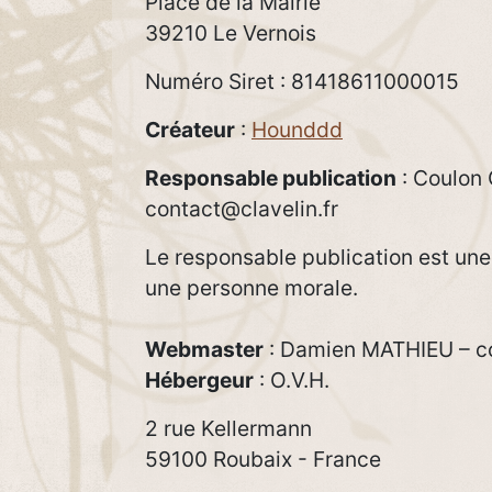
Place de la Mairie
39210 Le Vernois
Numéro Siret : 81418611000015
Créateur
:
Hounddd
Responsable publication
: Coulon 
contact@clavelin.fr
Le responsable publication est un
une personne morale.
Webmaster
: Damien MATHIEU – c
Hébergeur
: O.V.H.
2 rue Kellermann
59100 Roubaix - France