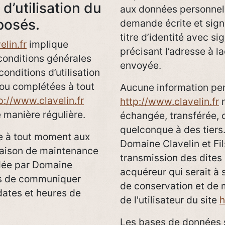
d’utilisation du
aux données personnell
posés.
demande écrite et sig
titre d’identité avec si
lin.fr
implique
précisant l’adresse à la
 conditions générales
envoyée.
conditions d’utilisation
 ou complétées à tout
Aucune information pers
p://www.clavelin.fr
http://www.clavelin.fr
n
e manière régulière.
échangée, transférée, 
quelconque à des tiers
e à tout moment aux
Domaine Clavelin et Fil
 raison de maintenance
transmission des dites 
idée par Domaine
acquéreur qui serait à 
lors de communiquer
de conservation et de 
dates et heures de
de l'utilisateur du site
h
Les bases de données s