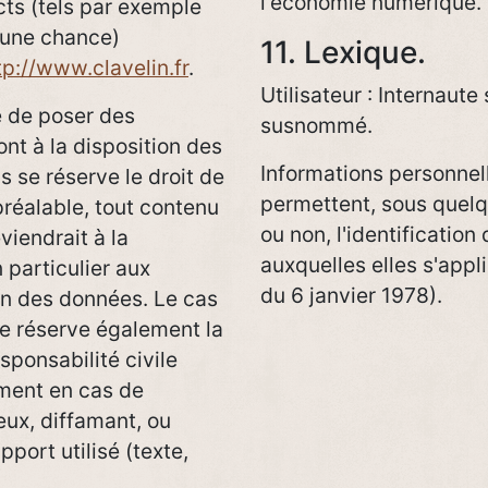
l'économie numérique.
ts (tels par exemple
’une chance)
11. Lexique.
tp://www.clavelin.fr
.
Utilisateur : Internaute 
é de poser des
susnommé.
nt à la disposition des
Informations personnell
ls se réserve le droit de
permettent, sous quelq
réalable, tout contenu
ou non, l'identificatio
iendrait à la
auxquelles elles s'appli
 particulier aux
du 6 janvier 1978).
ion des données. Le cas
se réserve également la
sponsabilité civile
mment en cas de
eux, diffamant, ou
port utilisé (texte,