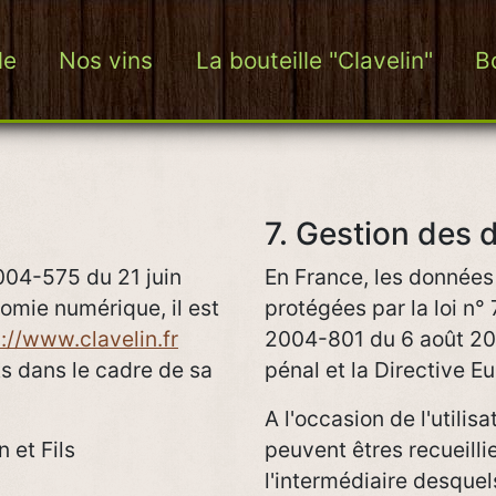
le
Nos vins
La bouteille "Clavelin"
B
7. Gestion des 
 2004-575 du 21 juin
En France, les donnée
omie numérique, il est
protégées par la loi n° 
://www.clavelin.fr
2004-801 du 6 août 200
ts dans le cadre de sa
pénal et la Directive 
A l'occasion de l'utilisa
 et Fils
peuvent êtres recueillie
l'intermédiaire desquels