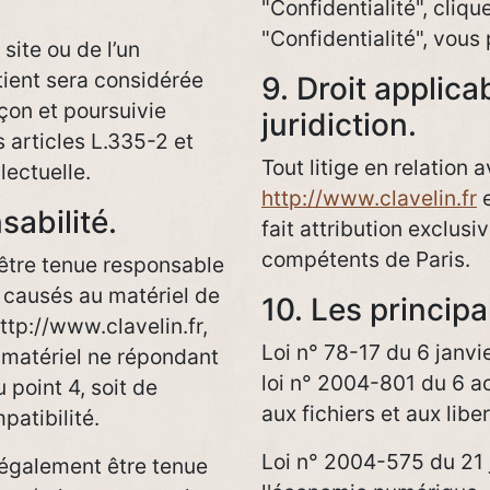
"Confidentialité", cliqu
"Confidentialité", vous
site ou de l’un
tient sera considérée
9. Droit applica
çon et poursuivie
juridiction.
 articles L.335-2 et
Tout litige en relation a
lectuelle.
http://www.clavelin.fr
e
sabilité.
fait attribution exclusi
compétents de Paris.
 être tenue responsable
 causés au matériel de
10. Les principa
 http://www.clavelin.fr,
Loi n° 78-17 du 6 janv
un matériel ne répondant
loi n° 2004-801 du 6 ao
 point 4, soit de
aux fichiers et aux libe
patibilité.
Loi n° 2004-575 du 21 
 également être tenue