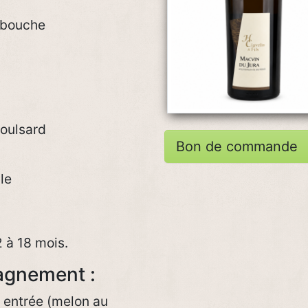
n bouche
oulsard
Bon de commande
le
2 à 18 mois.
agnement :
, entrée (melon au