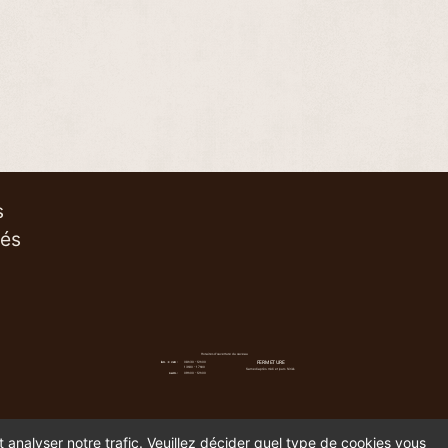
s
vés
Horaires d'ouverture du caveau
FERMETURE
lun. -> ven :
08h30 - 12h00
13h30 - 17h00
Samedi après-midi et jours fériés
sam. :
09h00 - 12h00
t analyser notre trafic. Veuillez décider quel type de cookies vous