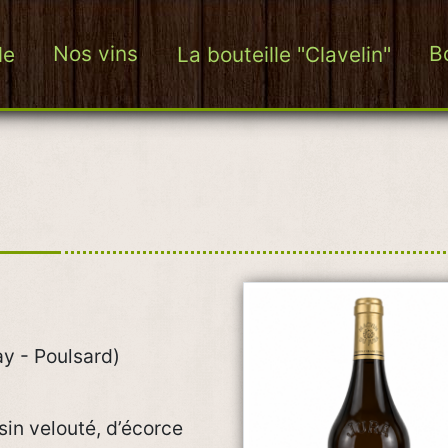
le
Nos vins
La bouteille "Clavelin"
B
ay - Poulsard)
sin velouté, d’écorce