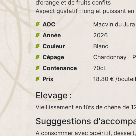
d’orange et de fruits confits
Aspect gustatif : long et puissant e
AOC
Macvin du Jura
Année
2026
Couleur
Blanc
Cépage
Chardonnay - P
Contenance
70cl.
Prix
18.80 € /bouteil
Elevage :
Vieillissement en fûts de chêne de 1
Sugggestions d'accomp
A consommer avec :apéritif, dessert